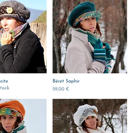
cite
Béret Saphir
tock
Prix
59,00 €