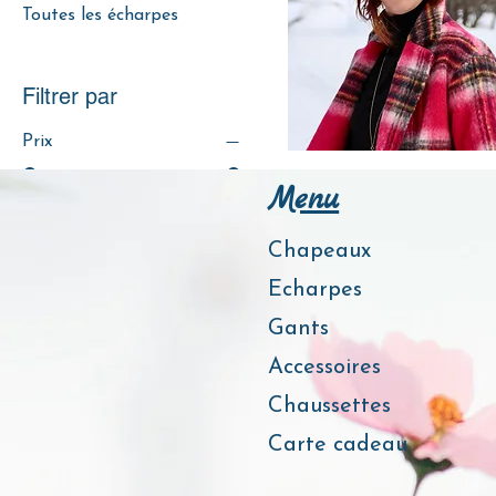
Toutes les écharpes
Filtrer par
Prix
Béret Rose
Menu
59 €
75 €
Rupture de stock
Chapeaux
Couleur
Echarpes
Gants
Accessoires
Chaussettes
Carte cadeau