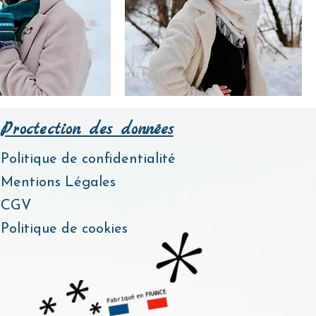
Béret Banquise
Proctection des données
tock
Prix
59,00 €
Politique de confidentialité
Mentions Légales
CGV
Politique de cookies