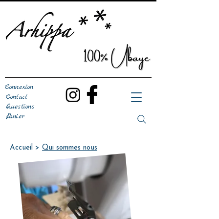
Connexion
Contact
Questions
Panier
Accueil >
Qui sommes nous